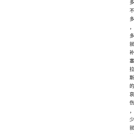
首
页
咪
噜
手
游
游
戏
攻
略
手
游