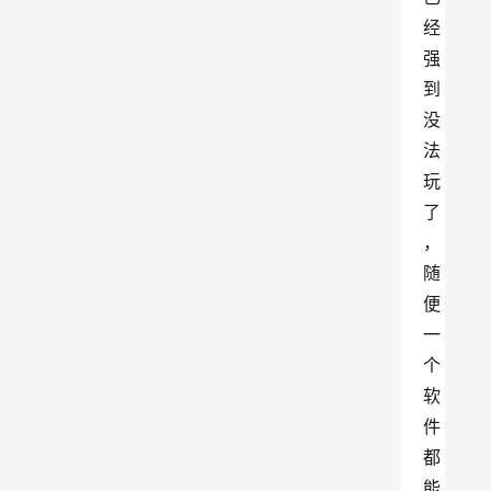
经
强
到
没
法
玩
了
，
随
便
一
个
软
件
都
能