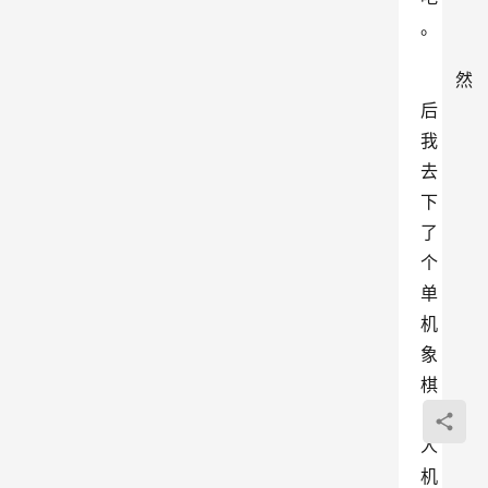
。
然
后
我
去
下
了
个
单
机
象
棋
，
人
机