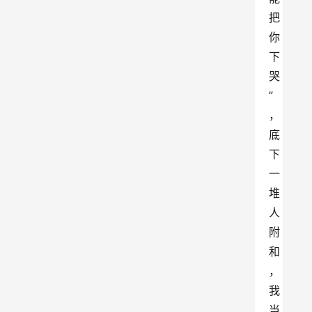
把
你
下
哭
”
，
底
下
一
堆
人
附
和
，
我
当