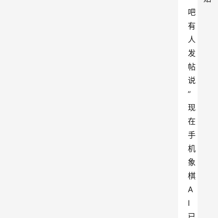
吧
有
人
发
帖
说
”
现
在
手
机
象
棋
A
I
已