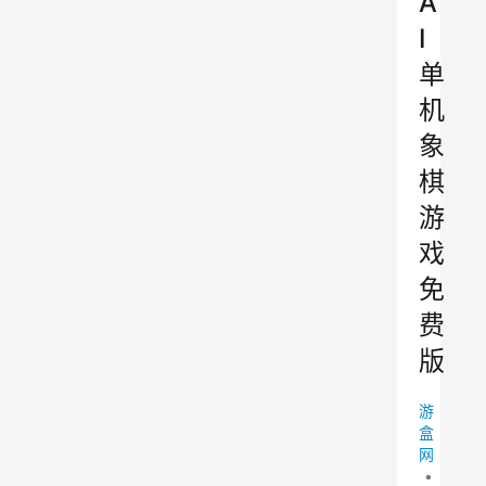
A
I
单
机
象
棋
游
戏
免
费
版
游
盒
网
•