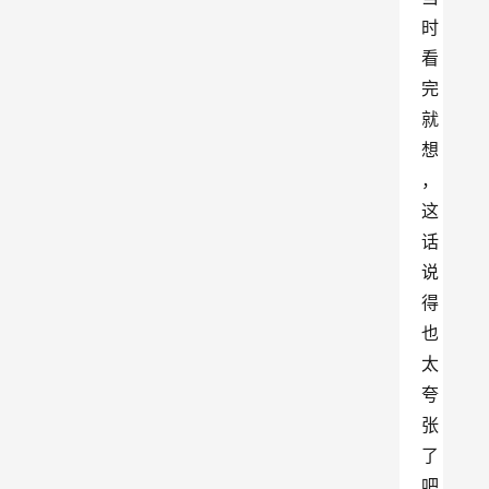
时
看
完
就
想
，
这
话
说
得
也
太
夸
张
了
吧