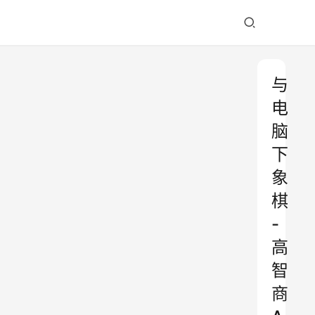
与
电
脑
下
象
棋
-
高
智
商