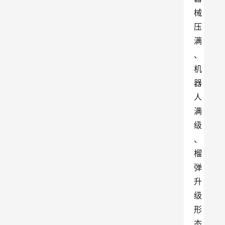
械
压
满
、
机
器
人
满
级
、
榴
弹
升
级
形
态