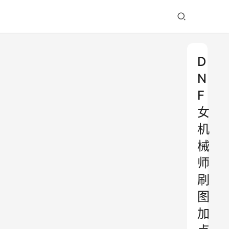
D
N
F
女
机
械
师
刷
图
加