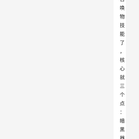
唤
物
技
能
了
，
核
心
就
三
个
点
：
暗
黑
器