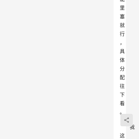
里
塞
就
行
，
具
体
分
配
往
下
看
。
我
这