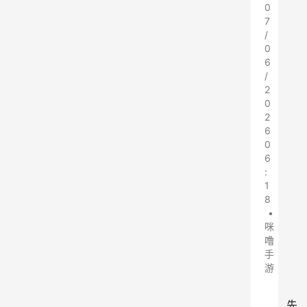
0
7
/
0
6
/
2
0
2
6
0
6
:
1
8
•
咪
噜
手
游
先