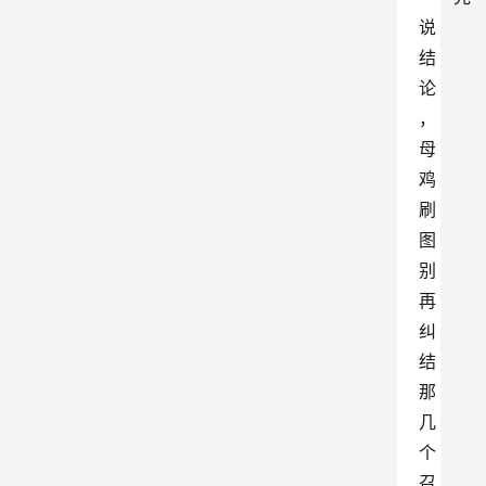
说
结
论
，
母
鸡
刷
图
别
再
纠
结
那
几
个
召