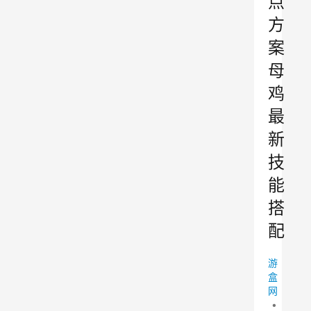
点
方
案
母
鸡
最
新
技
能
搭
配
游
盒
网
•