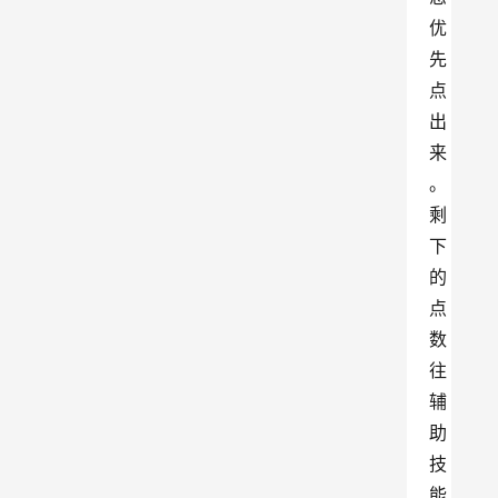
优
先
点
出
来
。
剩
下
的
点
数
往
辅
助
技
能