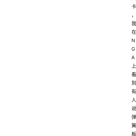
N
G
A