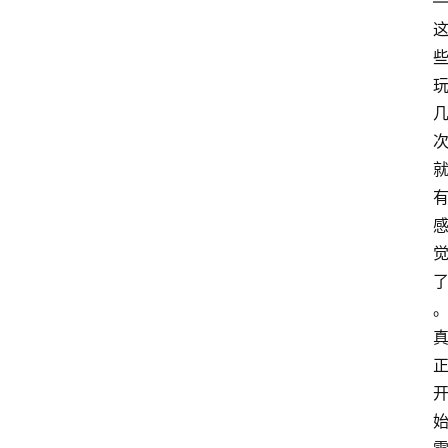
首
页
咪
噜
手
游
游
戏
攻
略