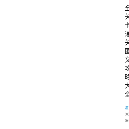
游
06
咪