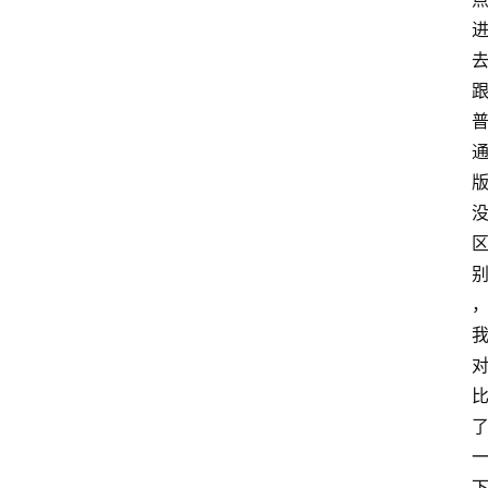
首
页
咪
噜
手
游
游
戏
攻
略