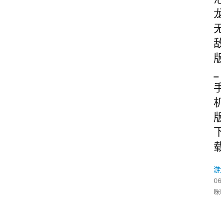
_
游
06
咪