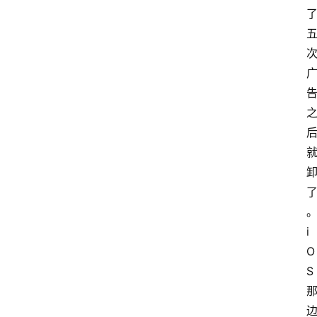
i
O
S