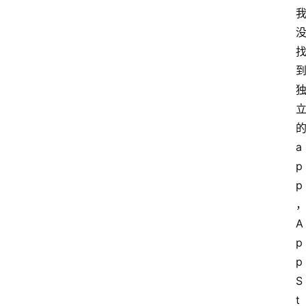
a
p
p
A
p
p 
S
t