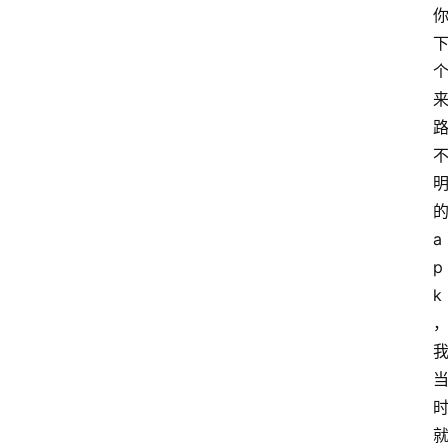
a
p
k