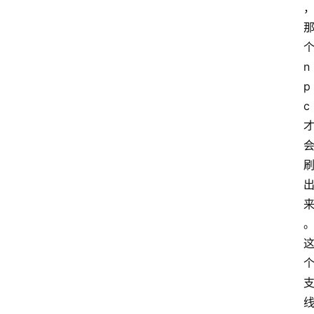
n
p
c