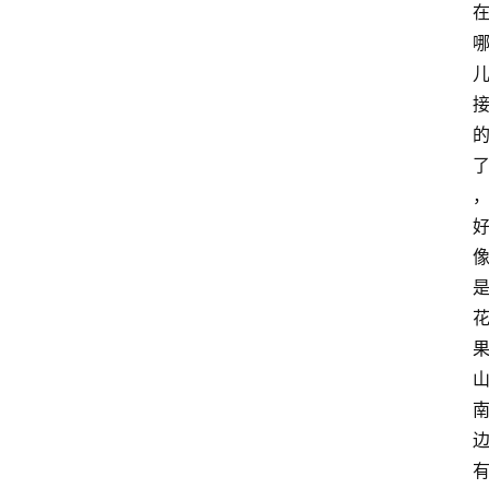
首
页
咪
噜
手
游
游
戏
攻
略