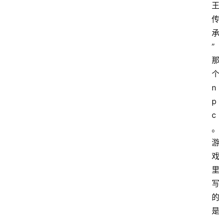
”
n
p
c