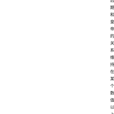
首
页
咪
噜
手
游
游
戏
攻
略