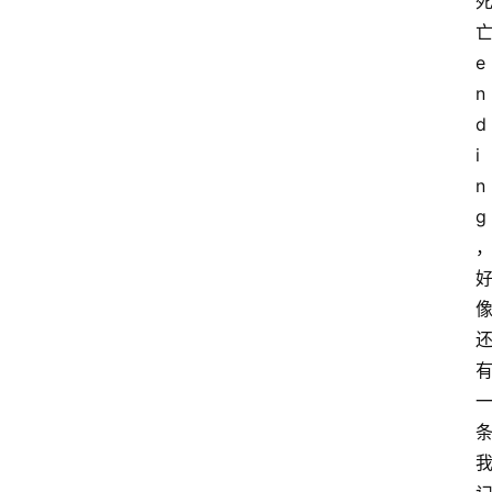
e
n
d
i
n
g