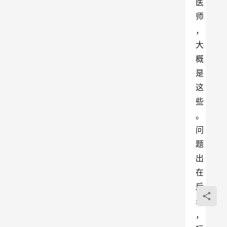
医
师
，
大
概
是
这
些
。
问
题
出
在
后
来
，