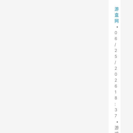
游
盒
网
•
0
6
/
2
5
/
2
0
2
6
1
8
:
3
7
•
游