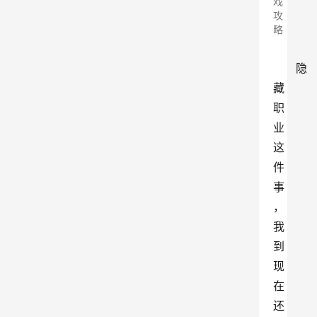
戏
攻
略
隐
藏
职
业
这
件
事
，
我
到
现
在
还