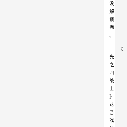
没
解
锁
完
。
《
光
之
四
战
士
》
这
游
戏