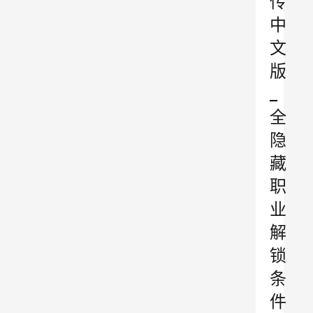
传
中
文
版
_
全
隐
藏
职
业
解
锁
条
件