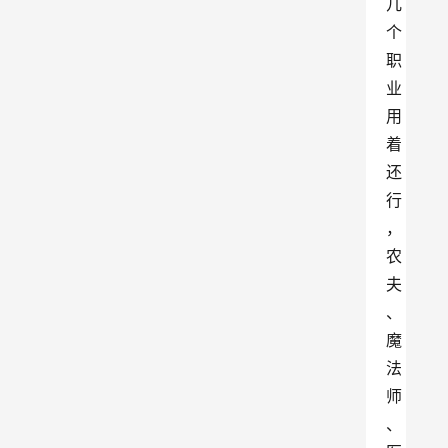
几
个
职
业
用
着
还
行
，
农
夫
、
魔
法
师
、