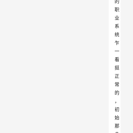
的
职
业
系
统
乍
一
看
挺
正
常
的
，
初
始
那