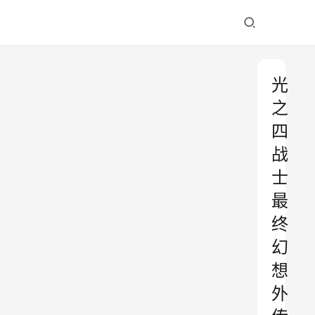
光
之
四
战
士
最
终
幻
想
外