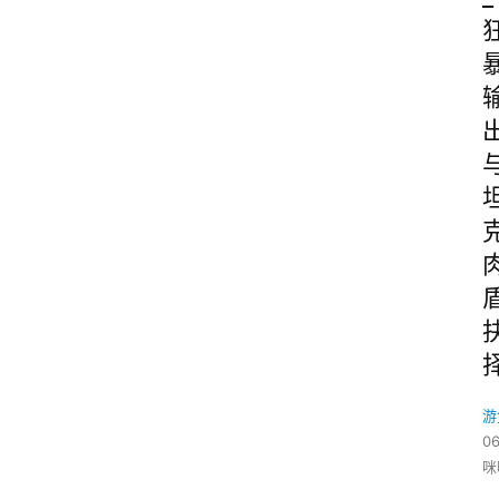
游
06
咪