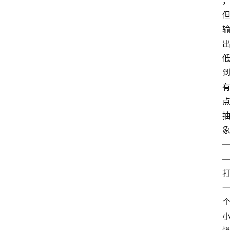
首
页
咪
噜
手
游
游
戏
攻
略
手
游