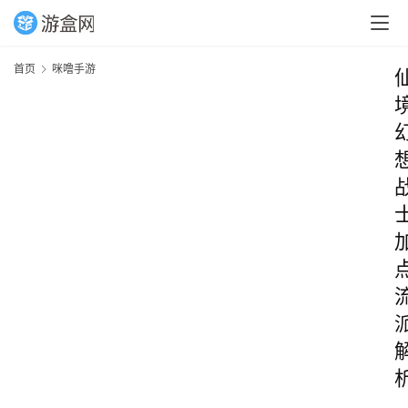
首页
咪噜手游
_