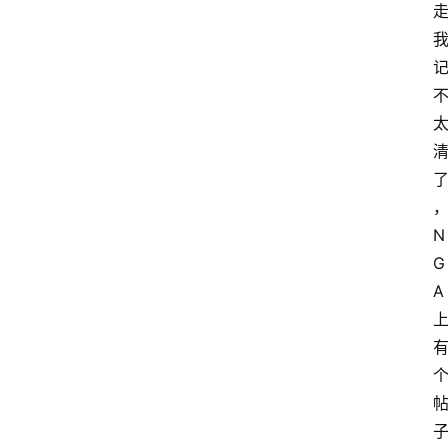
N
G
A