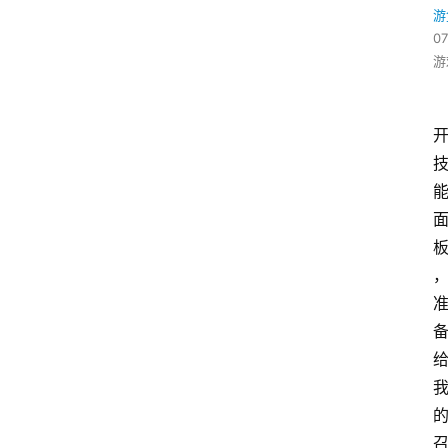
游
07
游