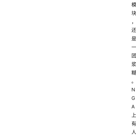
N
G
A