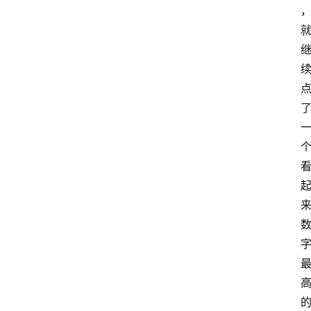
首
页
咪
噜
手
游
游
戏
攻
略