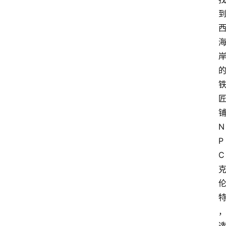
N
P
C