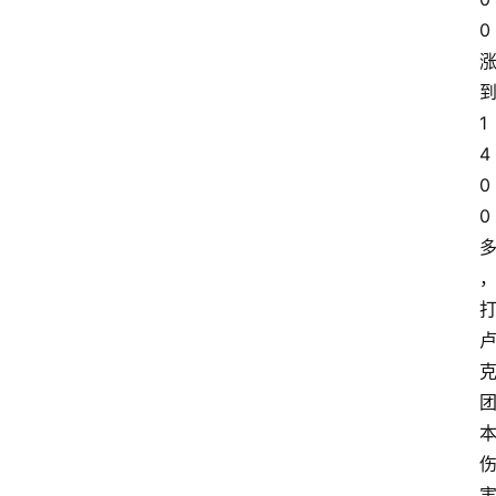
0
1
首
4
页
0
0
咪
噜
手
游
游
戏
攻
略