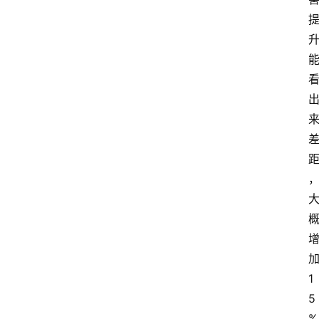
手
游
推
荐
1
5
%