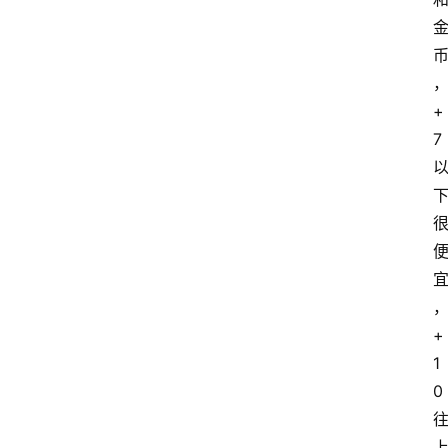
+
7
+
1
0