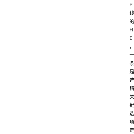
P
H
E