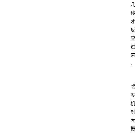
首
页
咪
噜
手
游
游
戏
攻
略