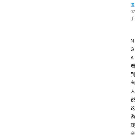
游
07
手
N
G
A