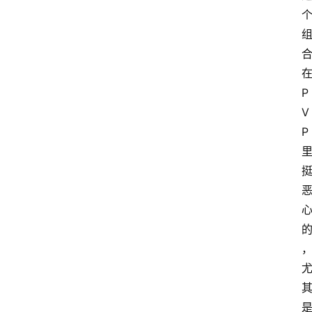
P
V
P