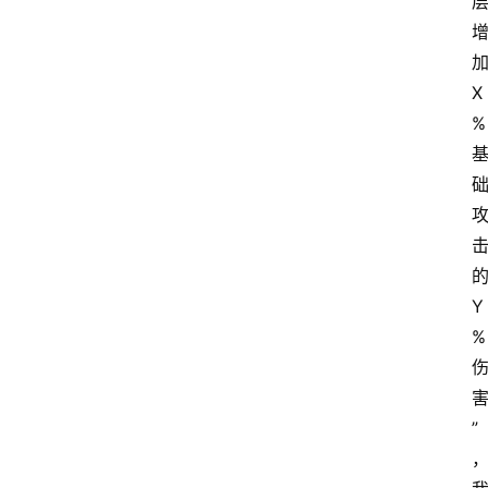
X
%
Y
%
”