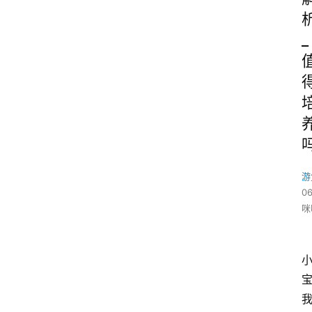
_
游
06
咪