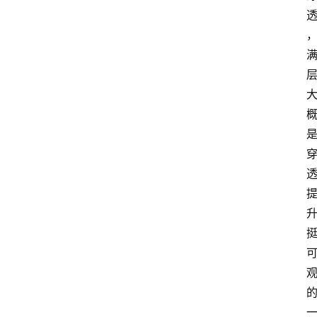
首
页
咪
噜
手
游
游
戏
攻
略