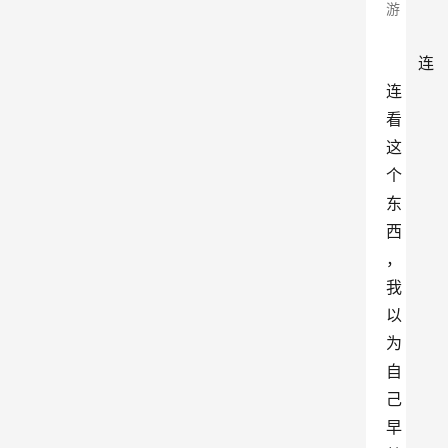
游
连
连
看
这
个
东
西
，
我
以
为
自
己
早