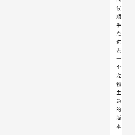
候
顺
手
点
进
去
一
个
宠
物
主
题
的
版
本
，