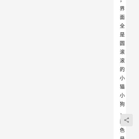
界
面
全
是
圆
滚
滚
的
小
猫
小
狗
，
配
色
是