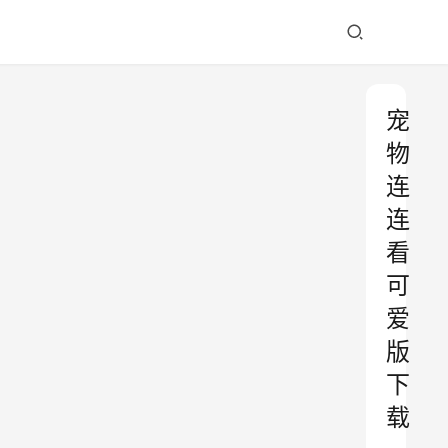
宠
物
连
连
看
可
爱
版
下
载