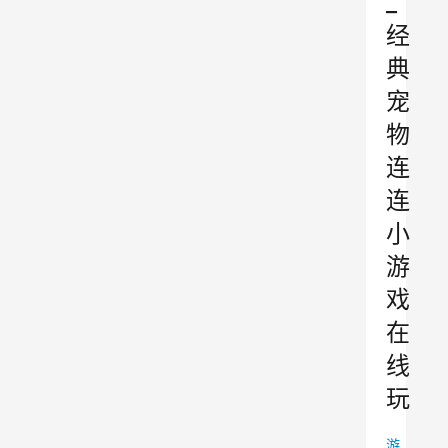
_
经
典
宠
物
连
连
小
游
戏
在
线
玩
游