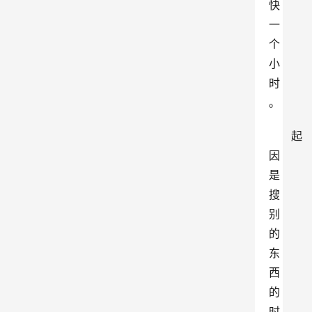
快
一
个
小
时
。
起
因
是
搜
别
的
东
西
的
时