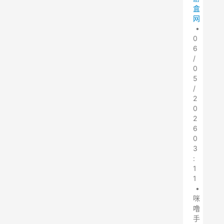
盒
网
•
0
6
/
0
5
/
2
0
2
6
0
3
:
1
1
•
咪
噜
手