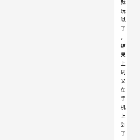
就
玩
腻
了
，
结
果
上
周
又
在
手
机
上
划
了