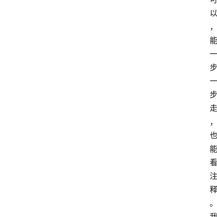
首
页
咪
噜
手
游
游
戏
攻
略