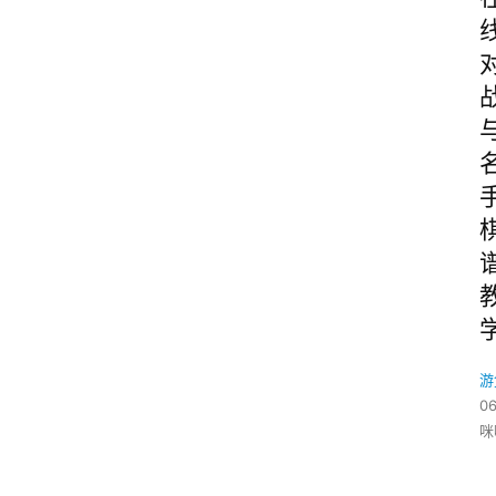
游
06
咪