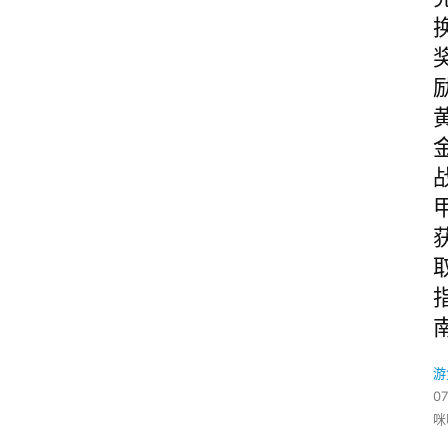
游
07
咪