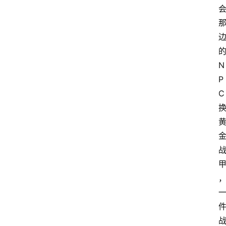
N
P
C