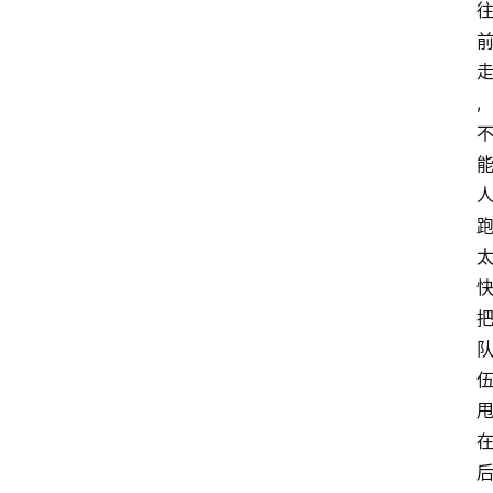
,
首
页
咪
噜
手
游
游
戏
攻
略