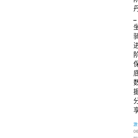
_
游
06