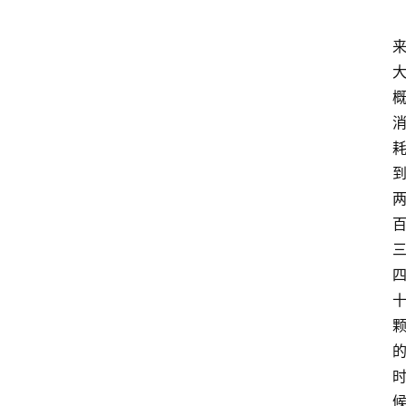
首
页
咪
噜
手
游
游
戏
攻
略