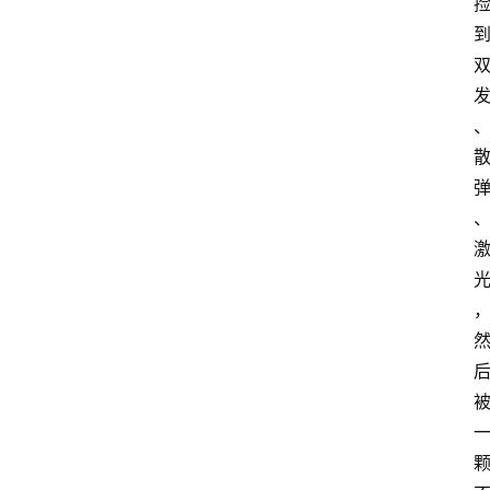
首
页
咪
噜
手
游
游
戏
攻
略