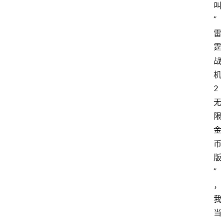
”
2
”