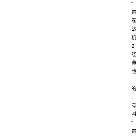
”
2
”
”