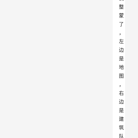
整
蒙
了
，
左
边
是
地
图
，
右
边
是
建
筑
队