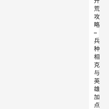
开
荒
攻
略
–
兵
种
相
克
与
英
雄
加
点