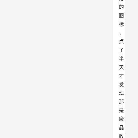
的
图
标
，
点
了
半
天
才
发
现
那
是
魔
晶
收