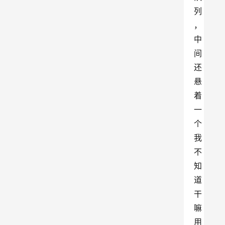
列
，
中
间
还
悬
着
一
个
我
不
知
道
干
嘛
用