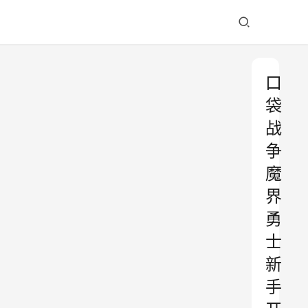
口
袋
战
争
魔
界
勇
士
新
手