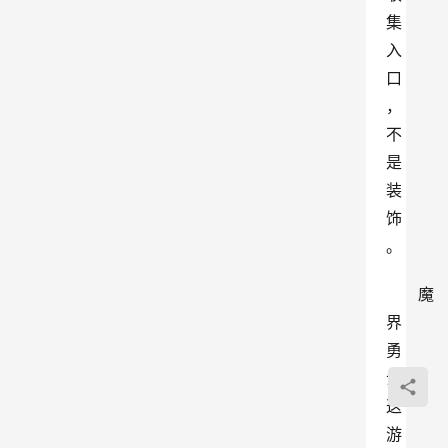
集
入
口
，
不
是
装
饰
。
魔
界
勇
士
这
游