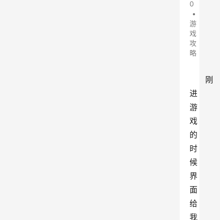
0
•
游
戏
攻
略
刚
进
游
戏
的
时
候
界
面
给
我