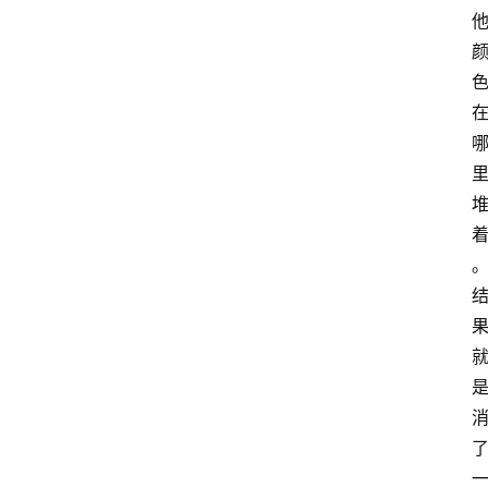
首
页
咪
噜
手
游
游
戏
攻
略