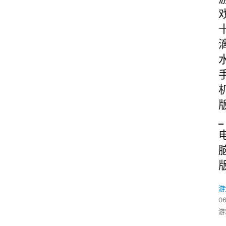
_
游
06
游