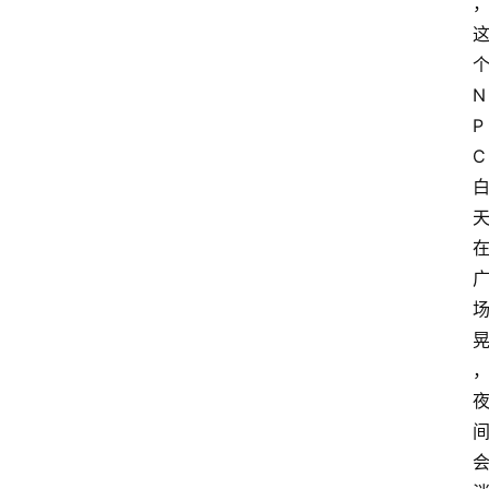
N
P
C