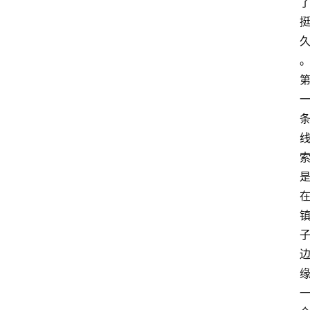
首
页
咪
噜
手
游
游
戏
攻
略