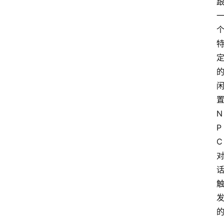
N
P
C