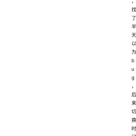
b
u
g