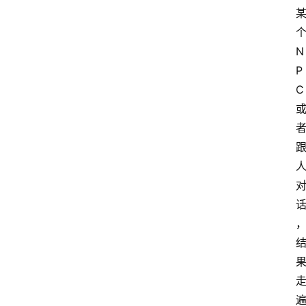
N
P
C