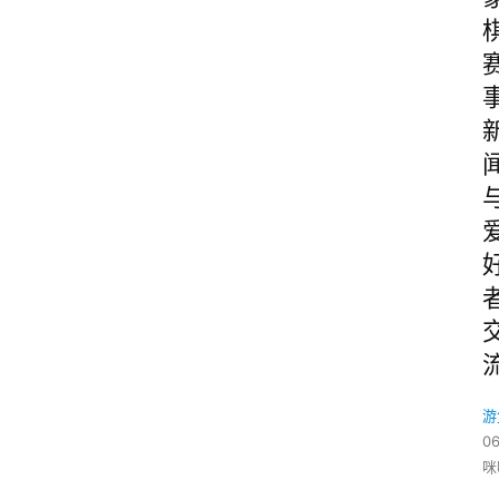
游
06
咪