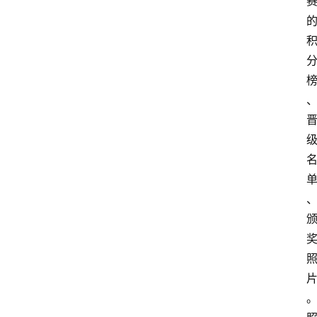
首
页
咪
噜
手
游
游
戏
攻
略