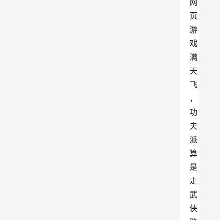
网
页
游
戏
满
天
飞
，
功
夫
派
算
是
走
武
侠