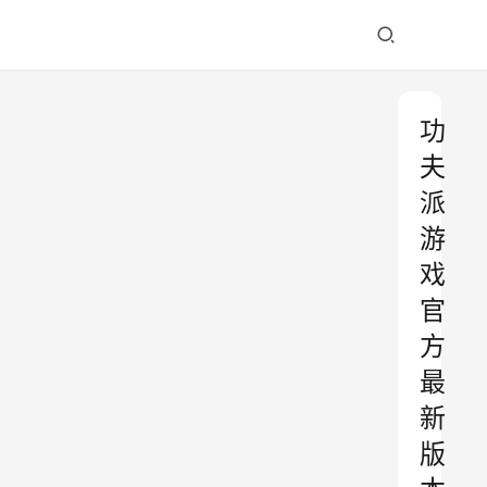
功
夫
派
游
戏
官
方
最
新
版