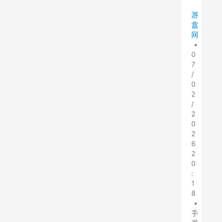
游
盒
网
•
0
7
/
0
2
/
2
0
2
6
2
0
:
1
8
•
手