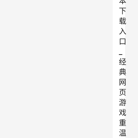
本
下
载
入
口
_
经
典
网
页
游
戏
重
温