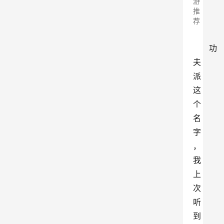
游
推
荐
功
夫
派
这
个
名
字
，
我
上
次
听
到