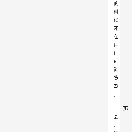
的
时
候
还
在
用
I
E
浏
览
器
。
那
会
儿