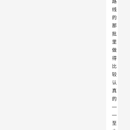
路
线
的
那
批
里
做
得
比
较
认
真
的
—
—
至