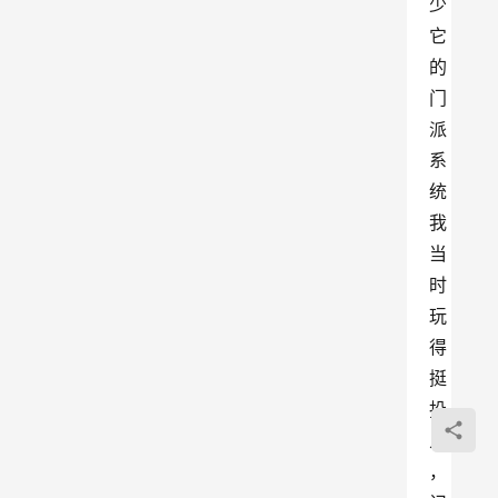
少
它
的
门
派
系
统
我
当
时
玩
得
挺
投
入
，