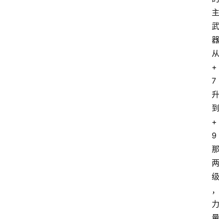
+
7
+
9