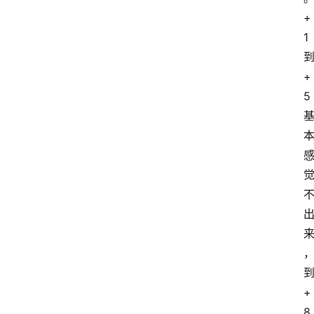
+
1
+
5
+
8