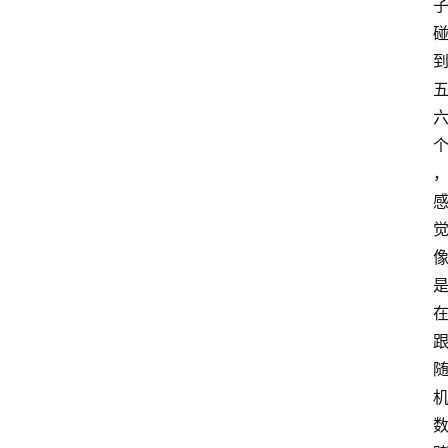
首
页
咪
噜
手
游
游
戏
攻
略