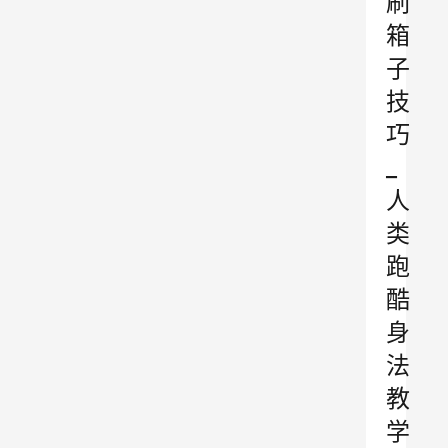
刷
箱
子
技
巧
_
人
类
跑
酷
身
法
教
学