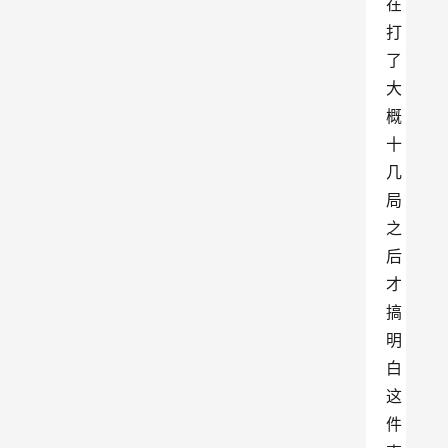
在
打
了
大
概
十
几
局
之
后
才
搞
明
白
这
件