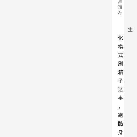
游
推
荐
生
化
模
式
刷
箱
子
这
事
，
跑
酷
身