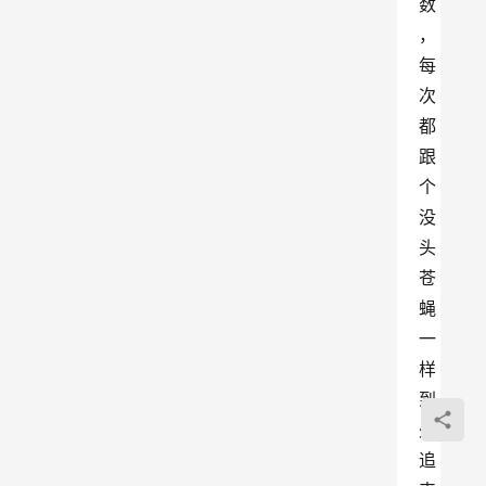
数
，
每
次
都
跟
个
没
头
苍
蝇
一
样
到
处
追