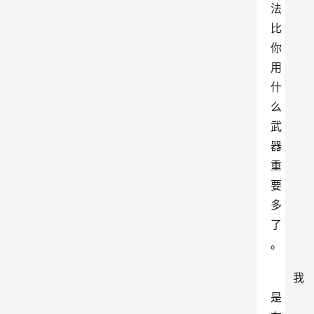
法
比
你
用
什
么
武
器
重
要
多
了
。
我
是