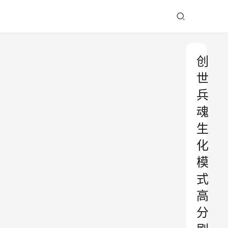
创
世
兵
魂
生
化
模
式
高
分