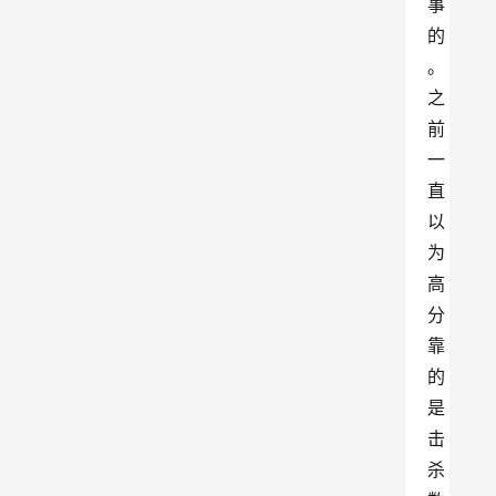
事
的
。
之
前
一
直
以
为
高
分
靠
的
是
击
杀