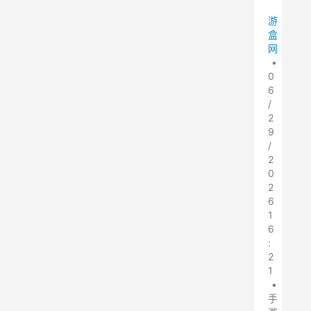
游
盒
网
•
0
6
/
2
9
/
2
0
2
6
1
6
:
2
1
•
手