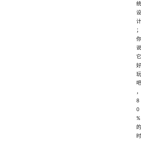
8
0
%