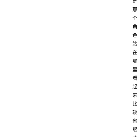
首
页
咪
噜
手
游
游
戏
攻
略