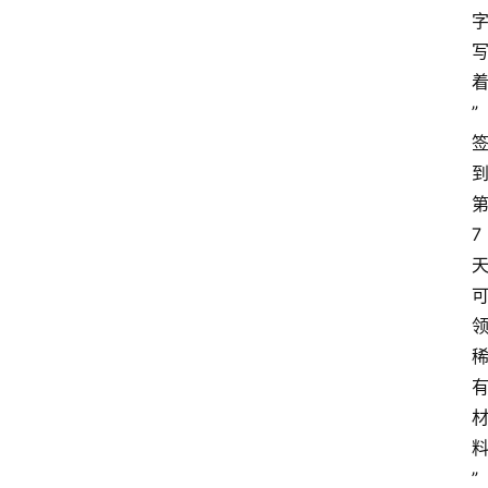
”
7
”