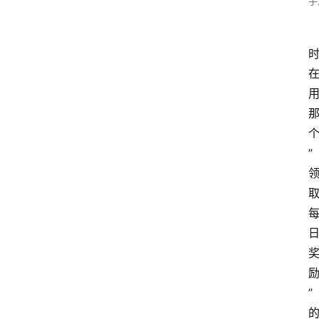
手
”
”