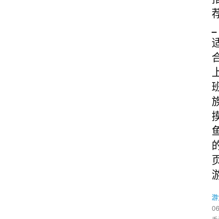
_
游
06