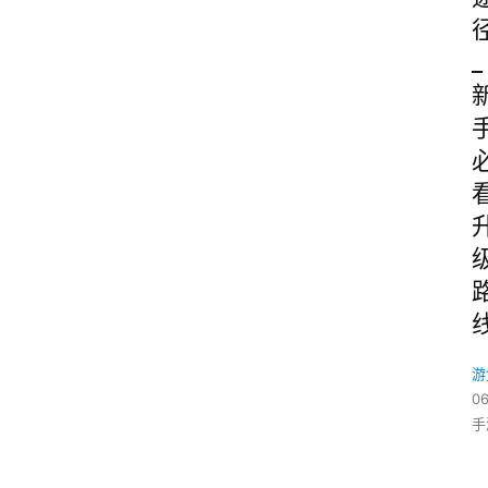
_
游
06
手