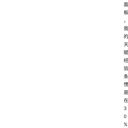
3
0
%