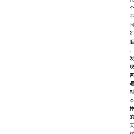
首
页
咪
噜
手
游
游
戏
攻
略
手
游