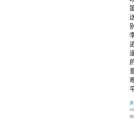
游
06
咪