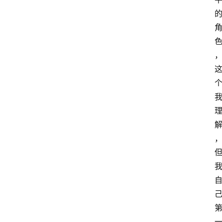
首
页
咪
噜
手
游
游
戏
攻
略
手