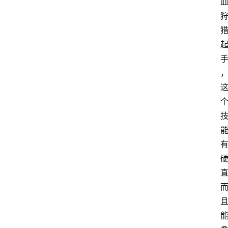
首
页
咪
噜
手
游
游
戏
攻
略