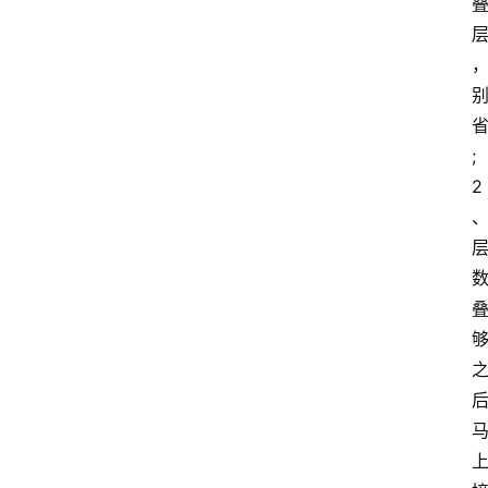
手
游
推
荐
;
2