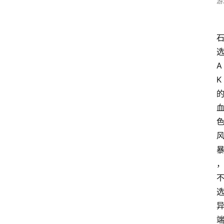
游
A
K