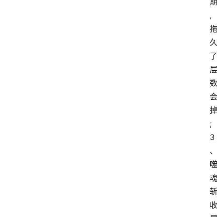
,
;
3