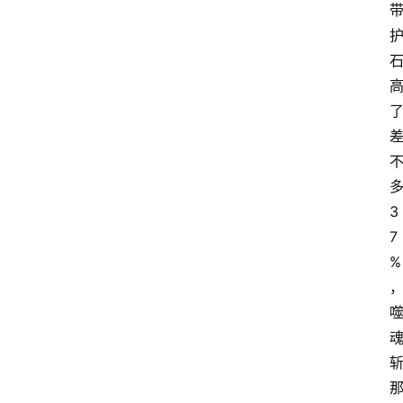
3
7
%