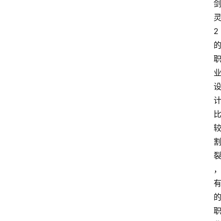
2
首
页
咪
噜
手
游
游
戏
攻
略