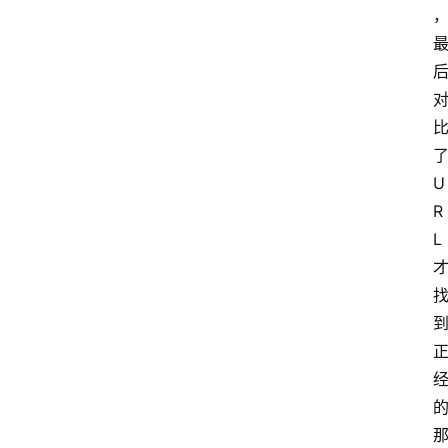
U
R
L