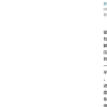
游
06
游