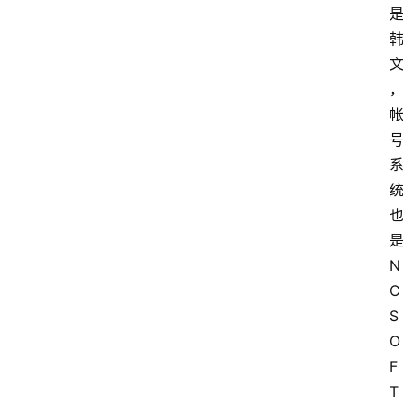
N
C
S
O
F
T 