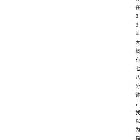
8
3
%