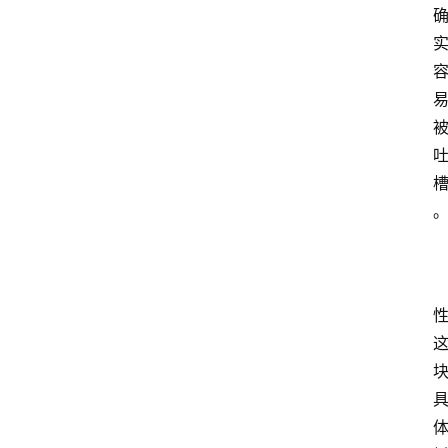
首
页
咪
噜
手
游
游
戏
攻
略
手
游