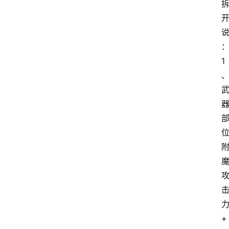
推
荐
1
+