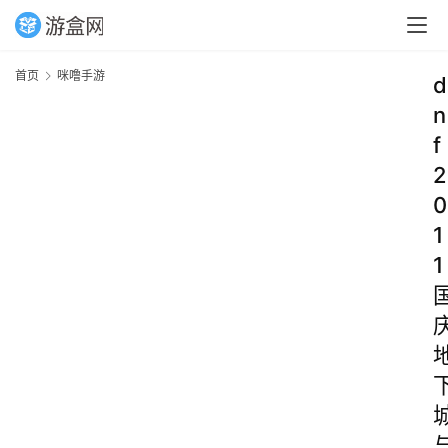
首页
咪噜手游
d
n
f
2
0
1
1