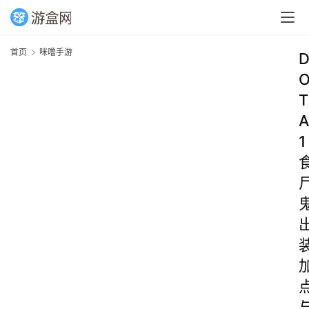
首页
咪噜手游
T
A
1