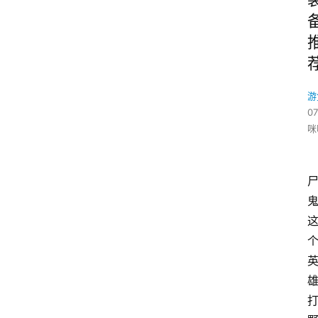
游
07
咪