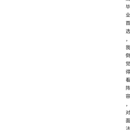
首
页
咪
噜
手
游
游
戏
攻
略