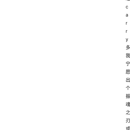
c
a
r
r
y