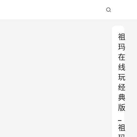
祖
玛
在
线
玩
经
典
版
_
祖