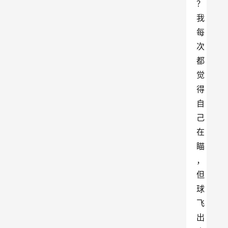
？
我
每
次
都
觉
得
自
己
在
瞄
，
但
球
飞
出