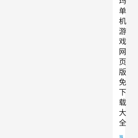
玛
单
机
游
戏
网
页
版
免
下
载
大
全
游