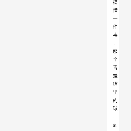
搞
懂
一
件
事
：
那
个
青
蛙
嘴
里
的
球
，
到