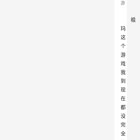
游
祖
玛
这
个
游
戏
我
到
现
在
都
没
完
全