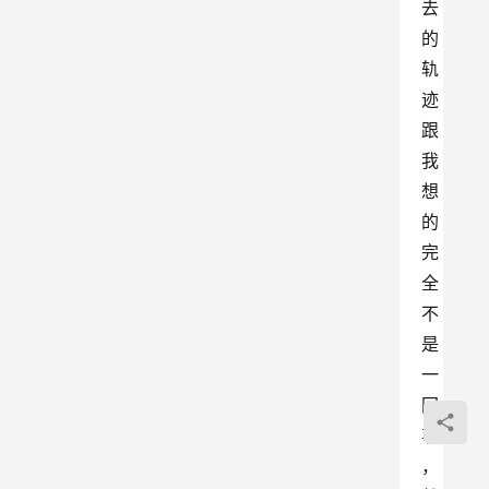
去
的
轨
迹
跟
我
想
的
完
全
不
是
一
回
事
，