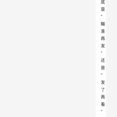
底
是
”
瞄
准
再
发
”
还
是
”
发
了
再
看
”