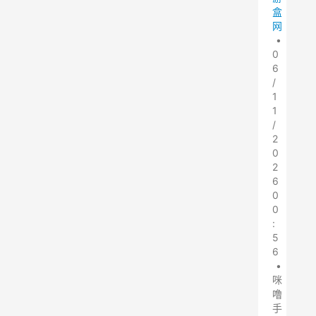
盒
网
•
0
6
/
1
1
/
2
0
2
6
0
0
:
5
6
•
咪
噜
手