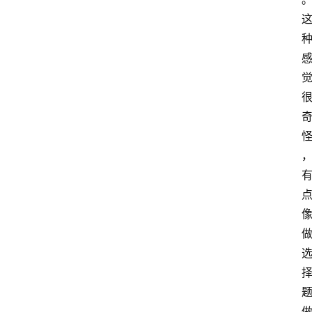
首
页
咪
噜
手
游
游
戏
攻
略