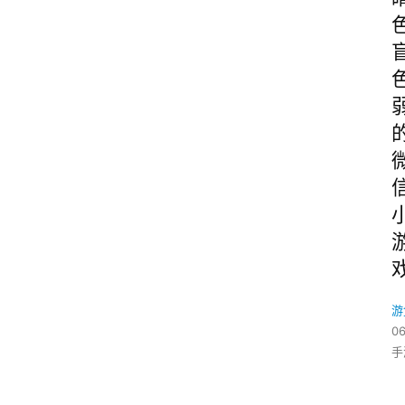
游
06
手