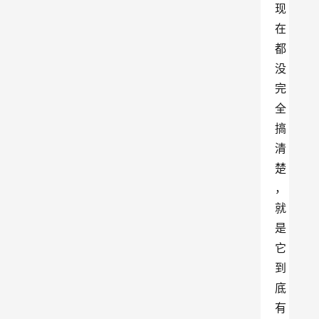
现
在
都
没
完
全
搞
清
楚
，
就
是
它
到
底
有