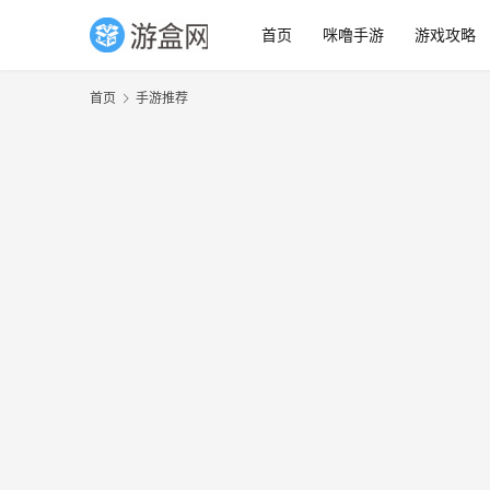
首页
咪噜手游
游戏攻略
首页
手游推荐