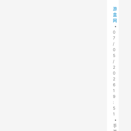
游
盒
网
•
0
7
/
0
5
/
2
0
2
6
1
9
:
5
1
•
手