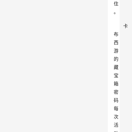
住
。
卡
布
西
游
的
藏
宝
箱
密
码
每
次
活