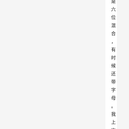
是
六
位
混
合
，
有
时
候
还
带
字
母
。
我
上