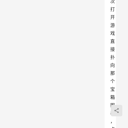
次
打
开
游
戏
直
接
扑
向
那
个
宝
箱
图
标
，