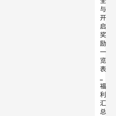
全
与
开
启
奖
励
一
览
表
_
福
利
汇
总