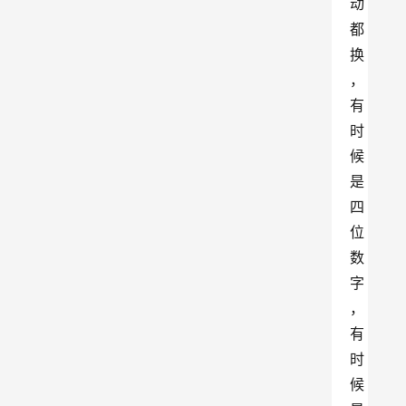
动
都
换
，
有
时
候
是
四
位
数
字
，
有
时
候