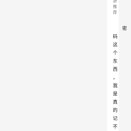
游
推
荐
密
码
这
个
东
西
，
我
是
真
的
记
不