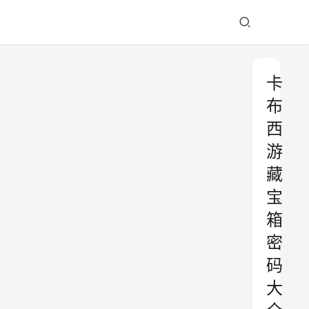
卡
布
西
游
藏
宝
箱
密
码
大