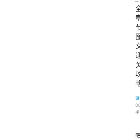
游
06
手