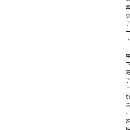
首
页
咪
噜
手
游
游
戏
攻
略