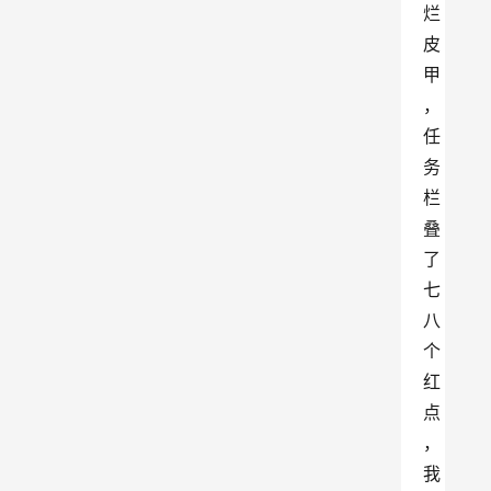
烂
皮
甲
，
任
务
栏
叠
了
七
八
个
红
点
，
我