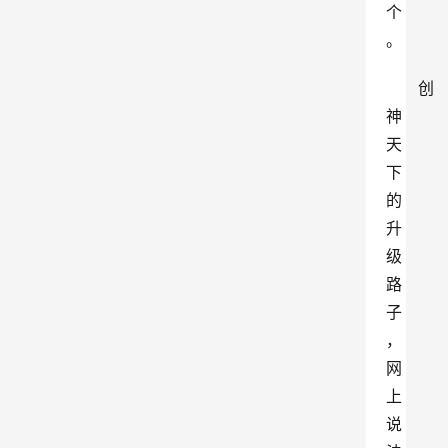
个
。
创
神
天
下
的
升
级
路
子
，
网
上
说