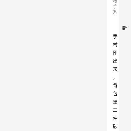
噜
手
游
新
手
村
刚
出
来
，
背
包
里
三
件
破