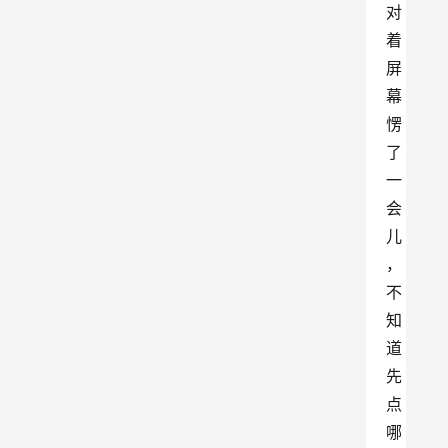
对
着
屏
幕
愣
了
一
会
儿
，
不
知
道
先
点
哪