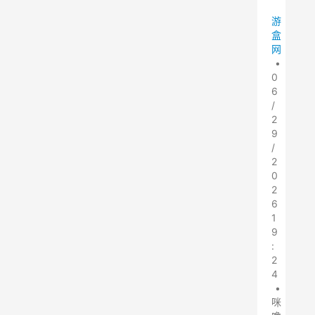
游
盒
网
•
0
6
/
2
9
/
2
0
2
6
1
9
:
2
4
•
咪