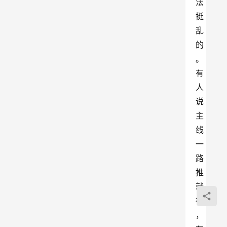
法
挺
乱
的
。
有
人
说
主
线
一
路
推
就
行
，