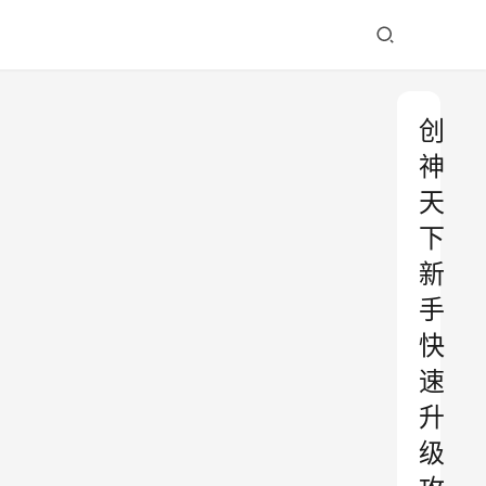
创
神
天
下
新
手
快
速
升
级