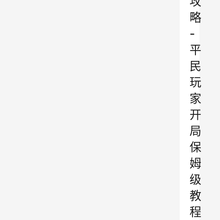
攻
略
-
平
民
玩
家
开
局
保
姆
级
教
程