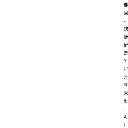
Y
A
l