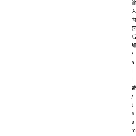
/
a
l
l
/
t
e
a
m