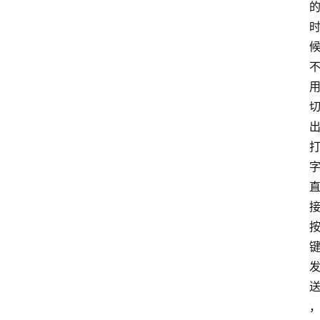
游
推
荐