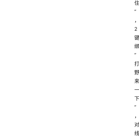
”
2
首
页
”
咪
噜
手
游
游
戏
”
攻
略
手