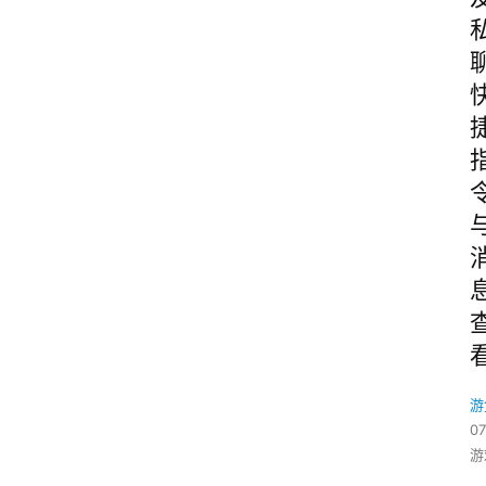
游
07
游