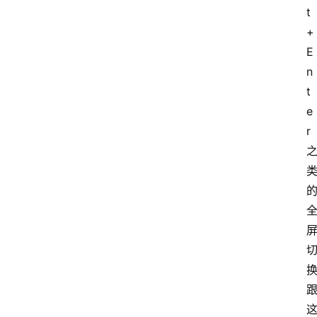
t
+
E
n
t
e
r