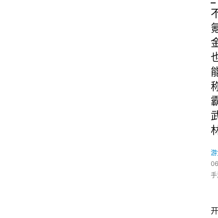
游
06
手