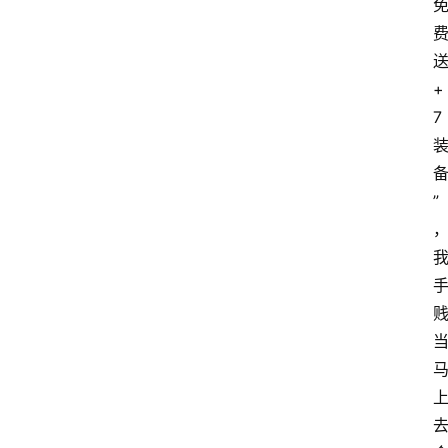
+
7
”