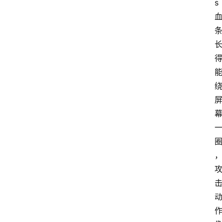
s
首
页
咪
噜
手
游
游
戏
攻
略