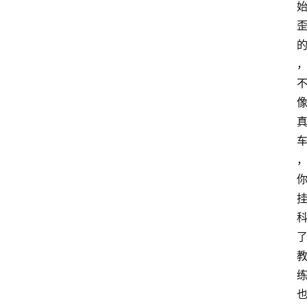
首
页
咪
噜
手
游
游
戏
攻
略
手