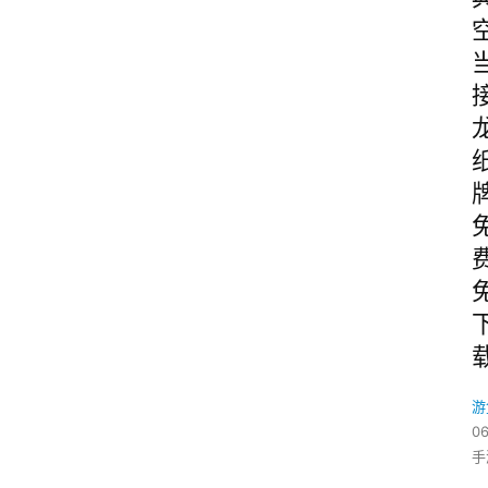
游
06
手