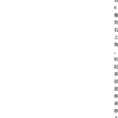
K
首
页
咪
噜
手
游
游
戏
攻
略