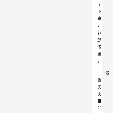
了
下
来
，
就
放
这
里
。
紫
色
天
火
目
前