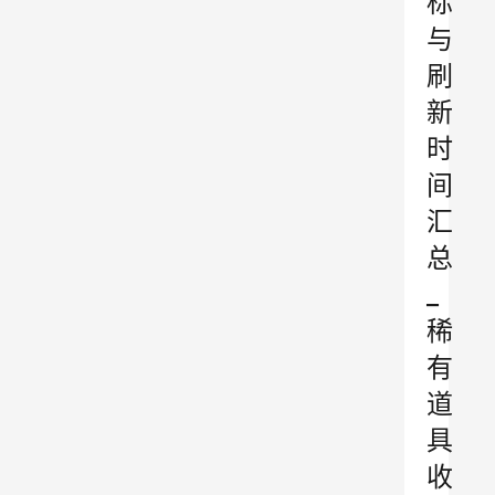
标
与
刷
新
时
间
汇
总
_
稀
有
道
具
收