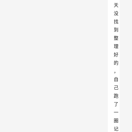
天
没
找
到
整
理
好
的
，
自
己
跑
了
一
圈
记