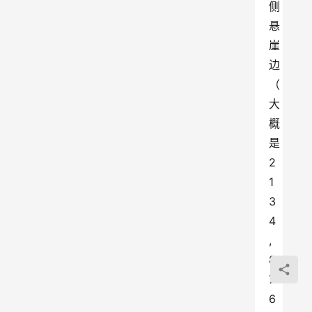
侧
悬
崖
边
（
大
概
是
2
1
3
4
, 
8
7
6