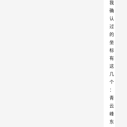
我
确
认
过
的
坐
标
有
这
几
个
：
青
云
峰
东