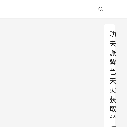
功
夫
派
紫
色
天
火
获
取
坐