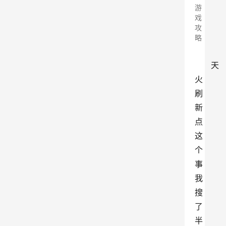
游
戏
攻
略
天
火
刷
新
点
这
个
事
我
搜
了
半