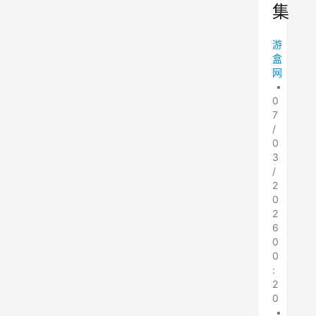
集
游
盒
网
•
0
7
/
0
3
/
2
0
2
6
0
0
:
2
0
•