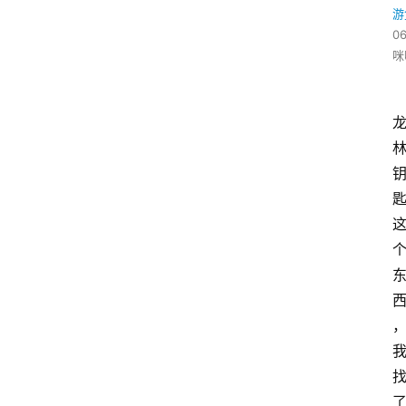
游
06
咪