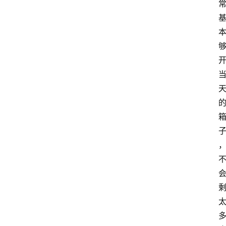
首
页
咪
噜
手
游
游
戏
攻
略