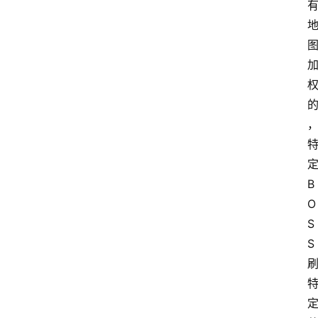
手
游
推
荐
B
O
S
S