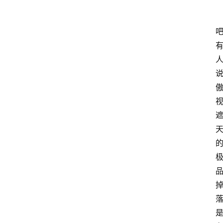
首
页
咪
噜
手
游
游
戏
攻
略