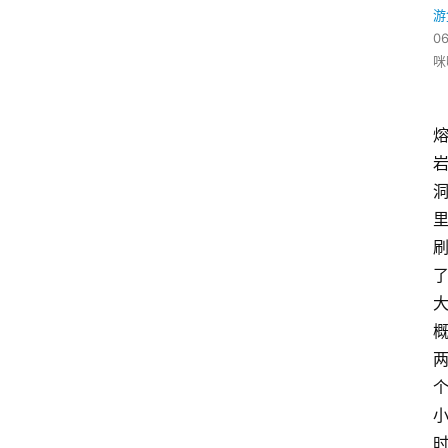
游
06
咪