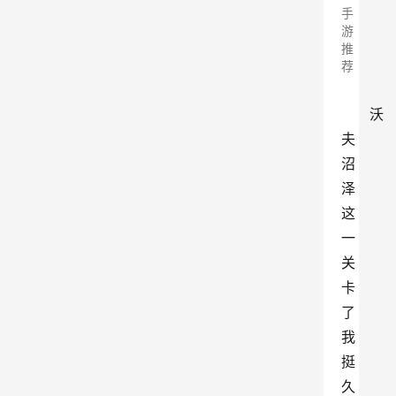
手
游
推
荐
沃
夫
沼
泽
这
一
关
卡
了
我
挺
久