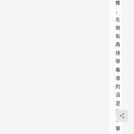
推
，
左
侧
有
两
排
带
毒
液
的
沼
泥
坑
，
第