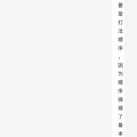
要
是
打
法
顺
序
，
因
为
顺
序
搞
错
了
基
本