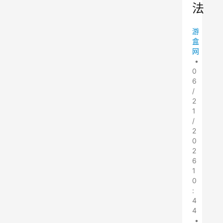
法
游
盒
网
•
0
6
/
2
1
/
2
0
2
6
1
0
:
4
4
•