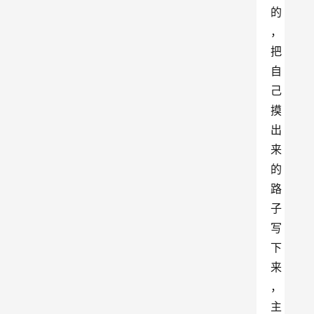
的
，
把
自
己
摸
出
来
的
路
子
写
下
来
，
主