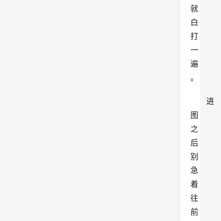
就
白
打
一
遍
。
进
图
之
后
别
急
着
往
前