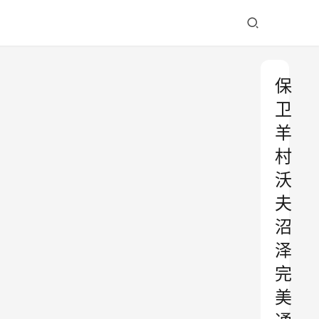
保
卫
羊
村
沃
夫
沼
泽
完
美