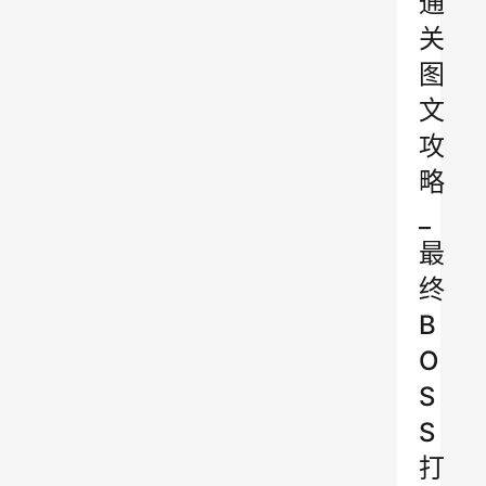
通
关
图
文
攻
略
_
最
终
B
O
S
S
打