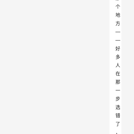
个
地
方
—
—
好
多
人
在
那
一
步
选
错
了
，