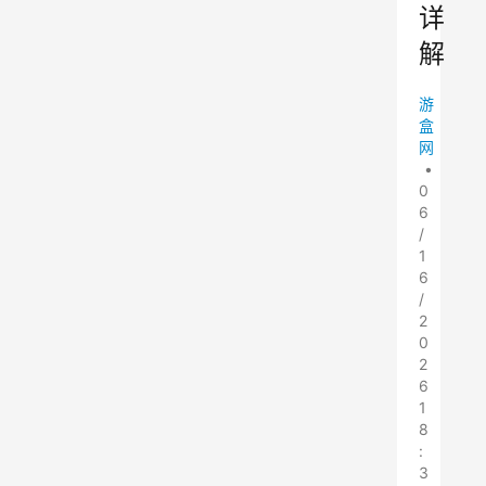
详
解
游
盒
网
•
0
6
/
1
6
/
2
0
2
6
1
8
:
3