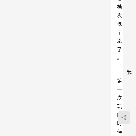
档
发
现
早
没
了
。
我
第
一
次
玩
的
时
候