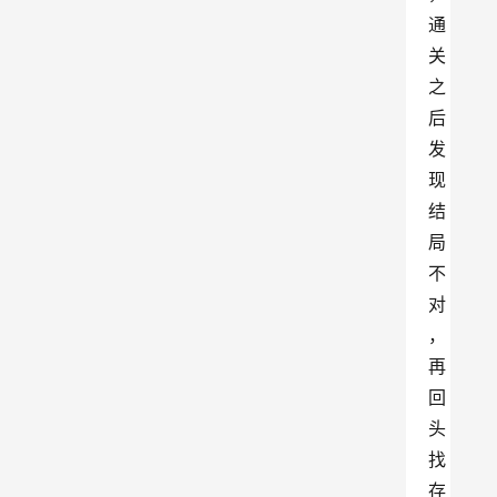
通
关
之
后
发
现
结
局
不
对
，
再
回
头
找
存