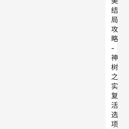
美
结
局
攻
略
-
神
树
之
实
复
活
选
项