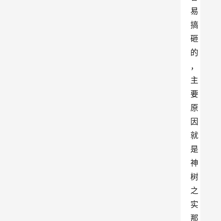
易
搞
砸
的
，
主
要
原
因
就
是
神
树
之
实
那