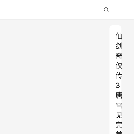
仙
剑
奇
侠
传
3
唐
雪
见
完