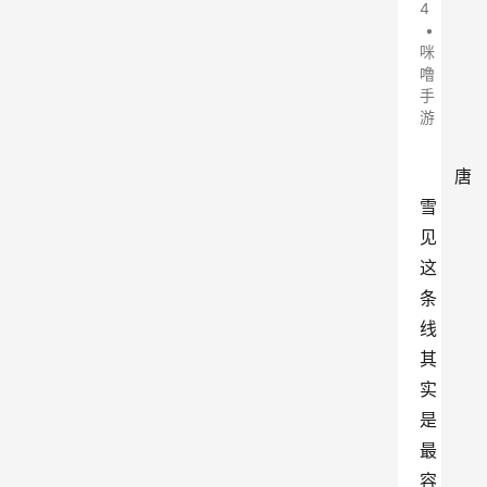
4
•
咪
噜
手
游
唐
雪
见
这
条
线
其
实
是
最
容