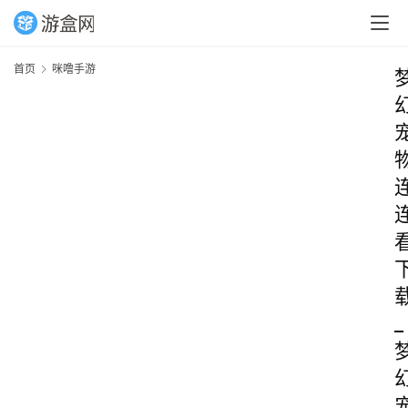
首页
咪噜手游
_