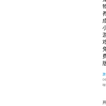
游
06
咪