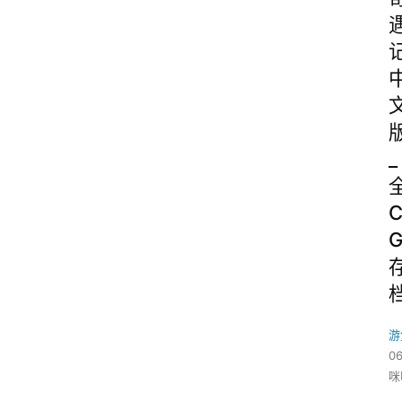
_
游
06
咪